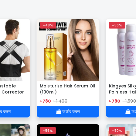
-48%
-50%
ustable
Moisturize Hair Serum Oil
Kingyes Sil
 Corrector
(100ml)
Painless Ha
men Men
silky beauty
৳ 780
৳ 1,490
৳ 790
৳ 1,590
Men and Wo
Care
ার করুন
অর্ডার করুন
অর্
-56%
-50%