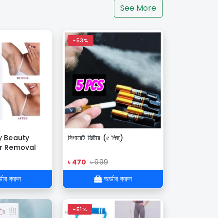
See More
-53%
ky Beauty
সিগারেট ফিল্টার (৫ পিছ)
ir Removal
 Spray for
৳ 470
৳ 999
men Skin
ডার করুন
অর্ডার করুন
-51%