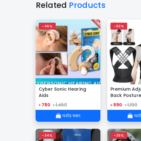
Related
Products
-46%
-50%
Cyber Sonic Hearing
Premium Adj
Aids
Back Posture
Belt for Wo
৳ 780
৳ 1,450
৳ 590
৳ 1,190
অর্ডার করুন
অর্ড
-34%
-39%