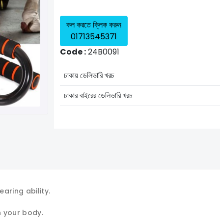
কল করতে ক্লিক করুন
01713545371
Code :
24B0091
ঢাকায় ডেলিভারি খরচ
ঢাকার বাইরের ডেলিভারি খরচ
aring ability.
n your body.