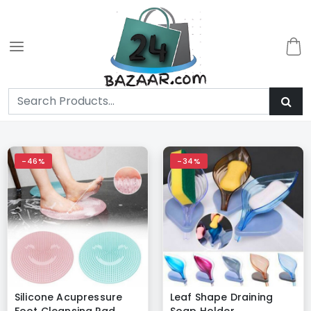
-46%
-34%
Silicone Acupressure
Leaf Shape Draining
Foot Cleansing Pad
Soap Holder