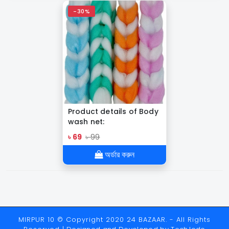
-30%
Product details of Body
wash net:
৳ 69
৳ 99
অর্ডার করুন
MIRPUR 10 © Copyright 2020 24 BAZAAR. - All Rights