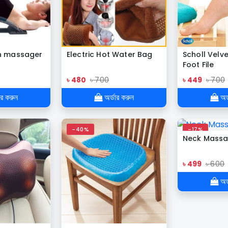
ch massager
Electric Hot Water Bag
Scholl Velve
Foot File
৳ 480
৳ 700
৳ 449
৳ 700
ার করুন
অর্ডার করুন
অর্
-40%
-17%
Neck Massa
৳ 499
৳ 600
অর্