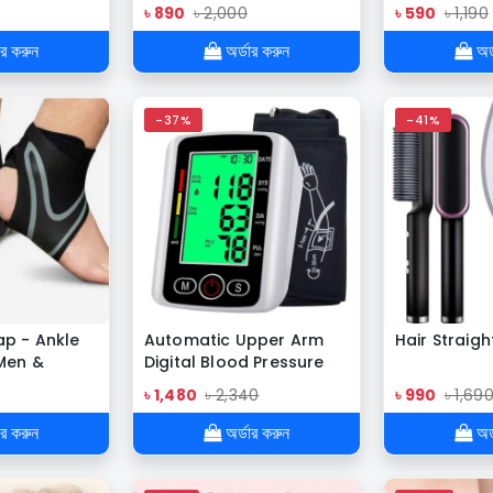
 With Neck
Atomizer
৳ 890
৳ 2,000
৳ 590
৳ 1,190
ার করুন
অর্ডার করুন
অর্
-37%
-41%
ap - Ankle
Automatic Upper Arm
Hair Straig
Men &
Digital Blood Pressure
s)
Monitor,Digital Bp
৳ 1,480
৳ 2,340
৳ 990
৳ 1,69
Monitor
ার করুন
অর্ডার করুন
অর্