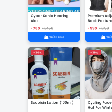
Cyber Sonic Hearing
Premium Adj
Aids
Back Posture
Belt for Wo
৳ 780
৳ 1,450
৳ 590
৳ 1,190
অর্ডার করুন
অর্ড
-34%
-39%
Scabisin Lotion (100ml)
Cycling Face
Hat For Winte