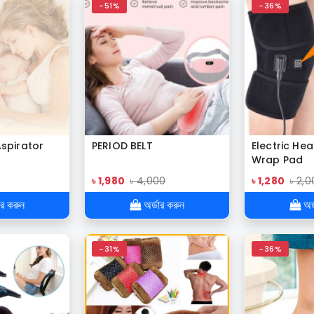
-51%
-36%
spirator
PERIOD BELT
Electric He
Wrap Pad
৳ 1,980
৳ 4,000
৳ 1,280
৳ 2,
ার করুন
অর্ডার করুন
অর্
-31%
-36%