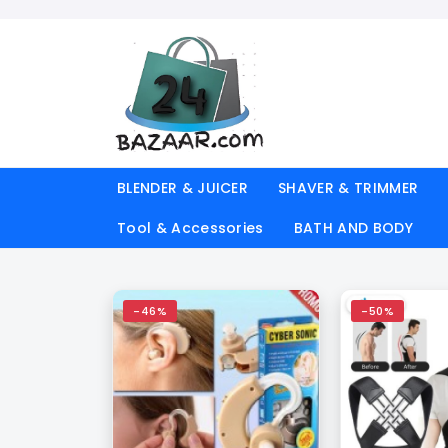
BLENDER & JUICER
SHAVER & TRIMMER
Tool & Accessories
BATH AND BODY
-46%
-50%