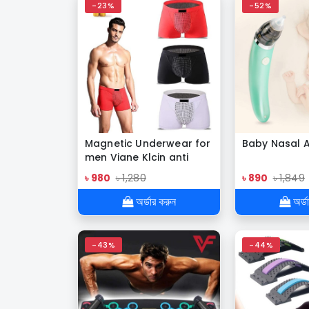
-23%
-52%
Magnetic Underwear for
Baby Nasal A
men Viane Klcin anti
bacterial free size
৳ 980
৳ 1,280
৳ 890
৳ 1,849
cotton Boxer underwear
অর্ডার করুন
অর্ড
-43%
-44%