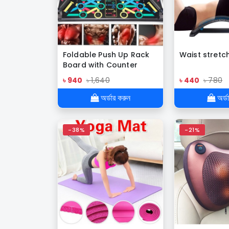
Foldable Push Up Rack
Waist stret
Board with Counter
৳ 940
৳ 1,640
৳ 440
৳ 780
অর্ডার করুন
অর্ড
-38%
-21%