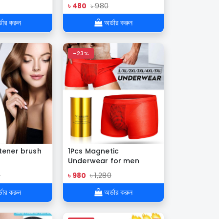
Puller
৳ 480
৳ 980
ডার করুন
অর্ডার করুন
-23%
htener brush
1Pcs Magnetic
Underwear for men
Viane Klcin anti
0
৳ 980
৳ 1,280
bacterial free size
cotton Boxer underwear
ডার করুন
অর্ডার করুন