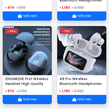
Bluetooth Headphones
Original Earphone ANC
৳ 470
৳ 999
৳ 1,180
৳ 3,990
Noise Reduction
Headset LED Touch
অর্ডার করুন
অর্ডার করুন
Screen Earbuds N
-46%
-70%
ZHUIMEZHE Pro1 Wireless
A9 Pro Wireless
Headset High Quality
Bluetooth Headphones
Bluetooth Headphone
Original Earphone ANC
৳ 970
৳ 1,790
৳ 1,180
৳ 3,920
Noise Reduction
Headset LED Touch
অর্ডার করুন
অর্ডার করুন
Screen Earbuds