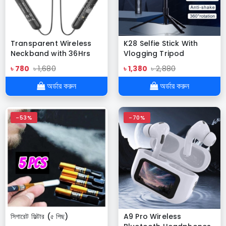
Transparent Wireless
K28 Selfie Stick With
Neckband with 36Hrs
Vlogging Tripod
Playtime, HD Sound
৳ 780
৳ 1,680
৳ 1,380
৳ 2,880
Bluetooth Headset
অর্ডার করুন
অর্ডার করুন
-53%
-70%
সিগারেট ফিল্টার (৫ পিছ)
A9 Pro Wireless