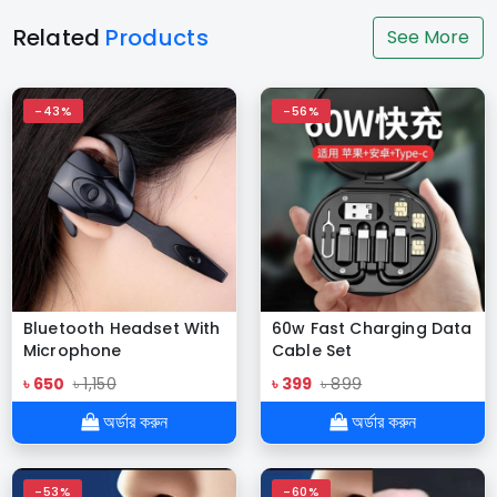
Related
Products
See More
-43%
-56%
Bluetooth Headset With
60w Fast Charging Data
Microphone
Cable Set
Rechargeable Long
৳ 650
৳ 1,150
৳ 399
৳ 899
Standby Driving Car
High Sensitivity
অর্ডার করুন
অর্ডার করুন
Handsfree Wireless
Headphones
-53%
-60%